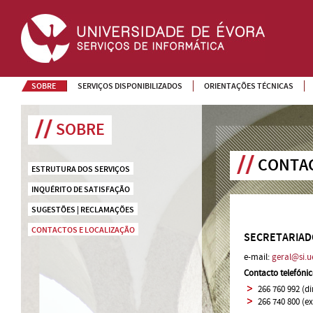
SOBRE
SERVIÇOS DISPONIBILIZADOS
ORIENTAÇÕES TÉCNICAS
SOBRE
CONTAC
ESTRUTURA DOS SERVIÇOS
INQUÉRITO DE SATISFAÇÃO
SUGESTÕES | RECLAMAÇÕES
CONTACTOS E LOCALIZAÇÃO
SECRETARIAD
e-mail:
geral@si.u
Contacto telefónic
266 760 992 (di
266 740 800 (e