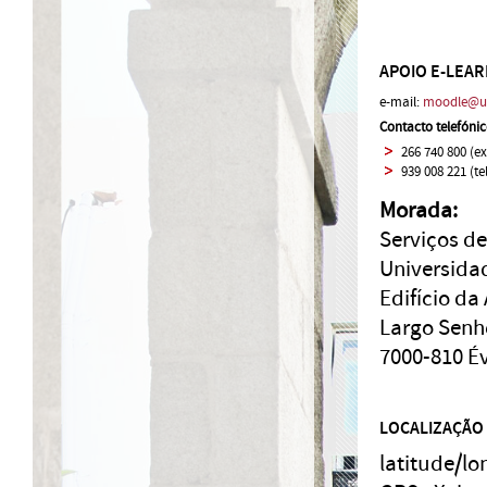
APOIO E-LEA
e-mail:
moodle@ue
Contacto telefónic
266 740 800 (e
939 008 221 (t
Morada:
Serviços de
Universida
Edifício da
Largo Senh
7000-810 É
LOCALIZAÇÃO
latitude/lo