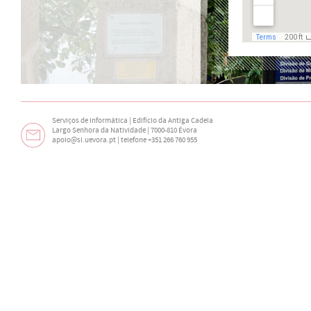
Serviços de Informática | Edifício da Antiga Cadeia
Largo Senhora da Natividade | 7000-810 Évora
apoio@si.uevora.pt
| telefone +351 266 760 955