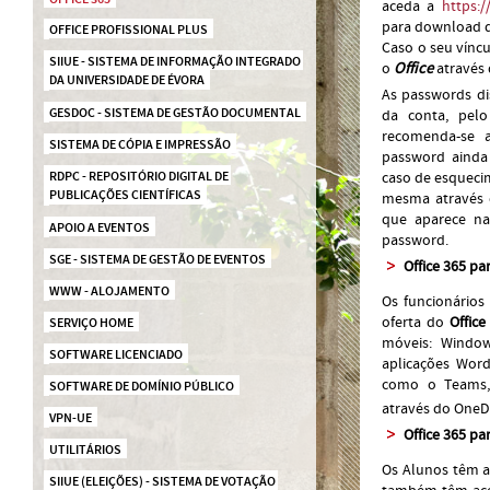
aceda a
https:/
para download d
OFFICE PROFISSIONAL PLUS
Caso o seu vínc
SIIUE - SISTEMA DE INFORMAÇÃO INTEGRADO 
o
Office
através
DA UNIVERSIDADE DE ÉVORA
As passwords di
GESDOC - SISTEMA DE GESTÃO DOCUMENTAL
da conta, pe
recomenda-se 
SISTEMA DE CÓPIA E IMPRESSÃO
password ainda 
caso de esquecim
RDPC - REPOSITÓRIO DIGITAL DE 
PUBLICAÇÕES CIENTÍFICAS
mesma através d
que aparece na
APOIO A EVENTOS
password.
SGE - SISTEMA DE GESTÃO DE EVENTOS
Office 365 par
WWW - ALOJAMENTO
Os funcionários
oferta do
Offic
SERVIÇO HOME
móveis: Windows,
SOFTWARE LICENCIADO
aplicações Word
como o Teams,
SOFTWARE DE DOMÍNIO PÚBLICO
através do OneD
VPN-UE
Office 365 pa
UTILITÁRIOS
Os Alunos têm 
SIIUE (ELEIÇÕES) - SISTEMA DE VOTAÇÃO 