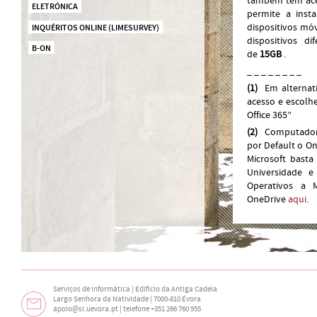
também têm ace
ELETRÓNICA
permite a ins
dispositivos mó
INQUÉRITOS ONLINE (LIMESURVEY)
dispositivos d
B-ON
de
15GB
.
_ _ _ _ _ _ _ _
(1)
Em alternati
acesso e escolh
Office 365”
(2)
Computadore
por Default o On
Microsoft bast
Universidade e
Operativos a M
OneDrive
aqui
.
Serviços de Informática | Edifício da Antiga Cadeia
Largo Senhora da Natividade | 7000-810 Évora
apoio@si.uevora.pt
| telefone +351 266 760 955