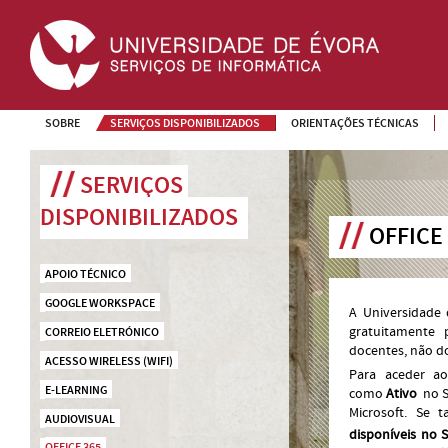
SOBRE
SERVIÇOS DISPONIBILIZADOS
ORIENTAÇÕES TÉCNICAS
SERVIÇOS 
DISPONIBILIZADOS
OFFICE
APOIO TÉCNICO
GOOGLE WORKSPACE
A Universidade
gratuitamente 
CORREIO ELETRÓNICO
docentes, não d
ACESSO WIRELESS (WIFI)
Para aceder 
E-LEARNING
como
Ativo
no S
Microsoft. Se t
AUDIOVISUAL
disponíveis no S
OFFICE 365